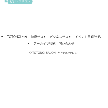
ビジネスサロン
TOTONOIとは
健康サロン
ビジネスサロン
イベント日程/申込
アーカイブ視聴
問い合わせ
©
TOTONOI SALON -ととのいサロン-